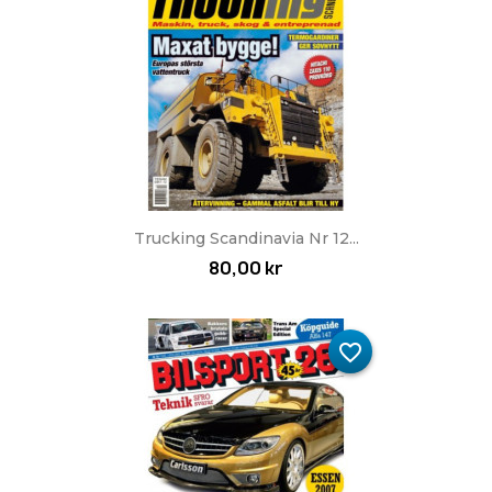
Trucking Scandinavia Nr 12...
80,00 kr
favorite_border