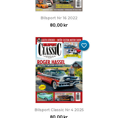
Bilsport Nr 16 2022
80,00 kr
favorite_border
Bilsport Classic Nr 4 2025
80,00 kr