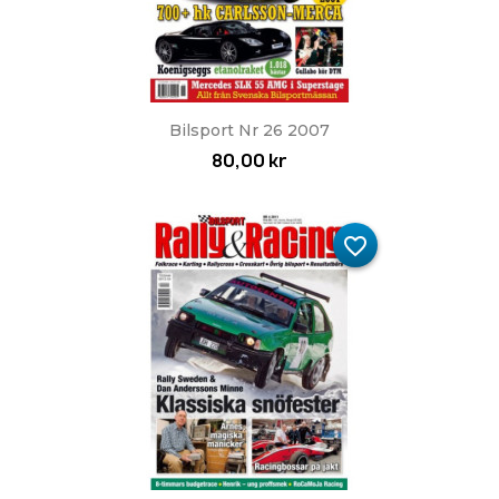
Bilsport Nr 26 2007
80,00 kr
favorite_border