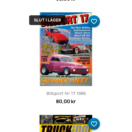
SLUT I LAGER
favorite_border
Bilsport Nr 17 1985
80,00 kr
favorite_border