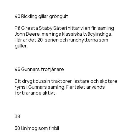
40 Rickling gillar gröngult
På Giresta Staby Säteri hittar vi en fin samling
John Deere, men inga klassiska tvåcylindriga.
Här är det 20-serien och rundhytterna som
gäller.
46 Gunnars trotjänare
Ett drygt dussin traktorer, lastare och skotare
ryms i Gunnars samling. Flertalet används
fortfarande aktivt.
38
50 Unimog som finbil