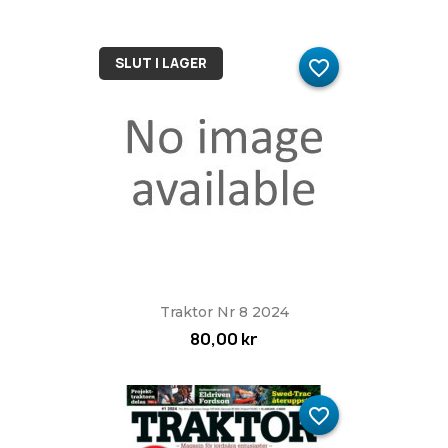
SLUT I LAGER
favorite_border
Traktor Nr 8 2024
80,00 kr
favorite_border