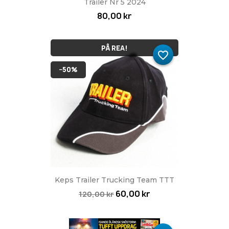
Trailer Nr 5 2024
80,00 kr
PÅ REA!
favorite_border
−50%
Keps Trailer Trucking Team TTT
60,00 kr
120,00 kr