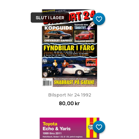
SLUT I LAGER
favorite_border
Bilsport Nr 24 1992
80,00 kr
favorite_border