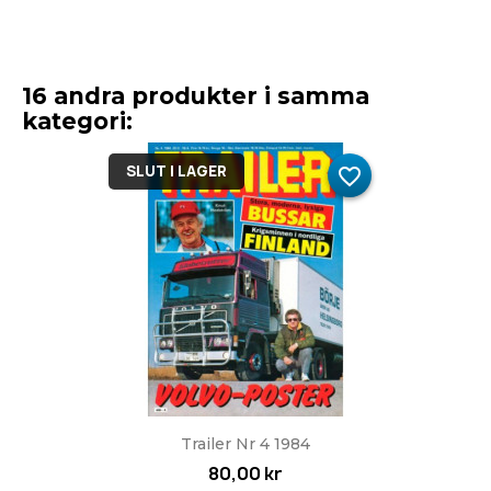
16 andra produkter i samma
kategori:
SLUT I LAGER
favorite_border
Trailer Nr 4 1984
80,00 kr