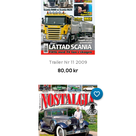
Trailer Nr 11 2009
80,00 kr
favorite_border