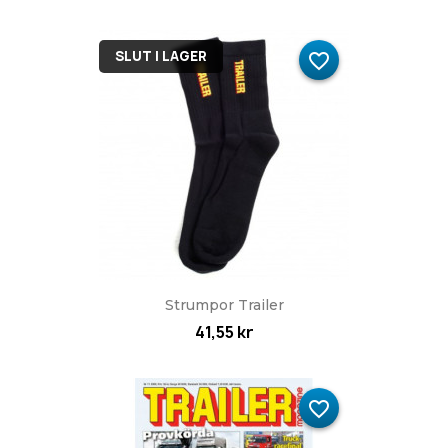
SLUT I LAGER
favorite_border
Strumpor Trailer
41,55 kr
favorite_border