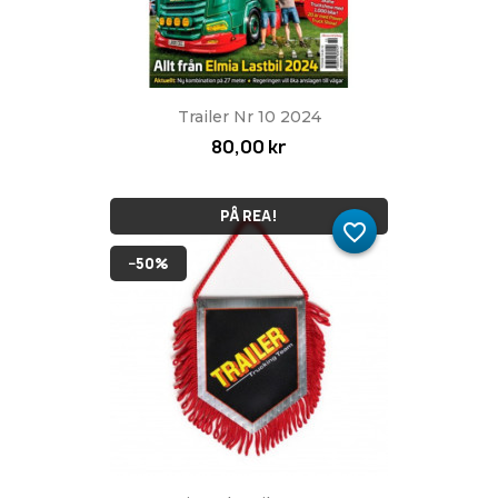
Trailer Nr 10 2024
80,00 kr
PÅ REA!
favorite_border
−50%