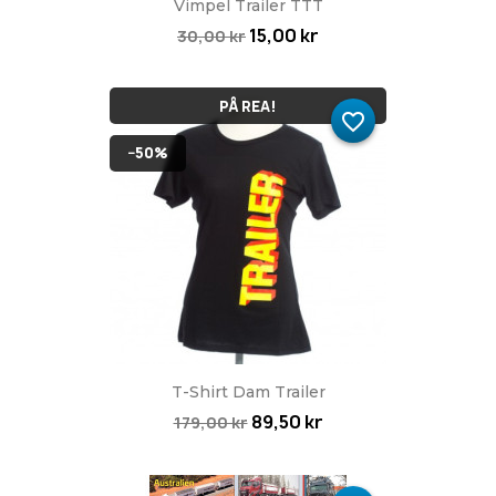
Vimpel Trailer TTT
15,00 kr
30,00 kr
PÅ REA!
favorite_border
−50%
T-Shirt Dam Trailer
89,50 kr
179,00 kr