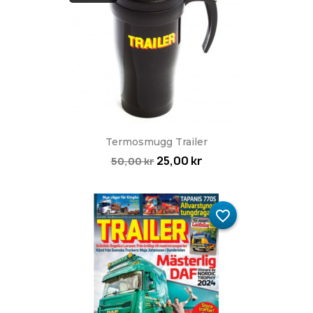
Termosmugg Trailer
25,00 kr
50,00 kr
favorite_border