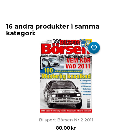
16 andra produkter i samma
kategori:
favorite_border
Bilsport Börsen Nr 2 2011
80,00 kr