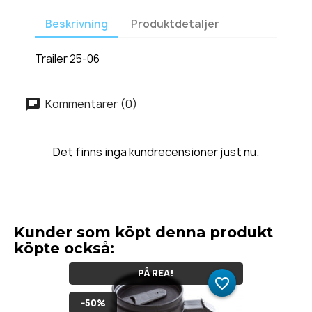
Beskrivning
Produktdetaljer
Trailer 25-06
Kommentarer (0)
Det finns inga kundrecensioner just nu.
Kunder som köpt denna produkt
köpte också:
PÅ REA!
favorite_border
−50%