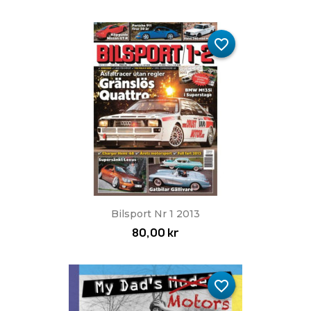
favorite_border
Bilsport Nr 1 2013
80,00 kr
favorite_border