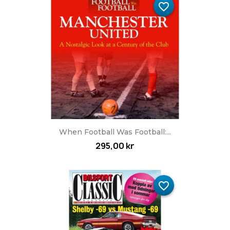
favorite_border
When Football Was Football:...
295,00 kr
favorite_border