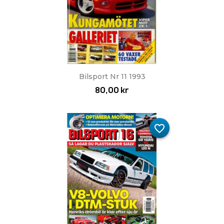
Bilsport Nr 11 1993
80,00 kr
favorite_border