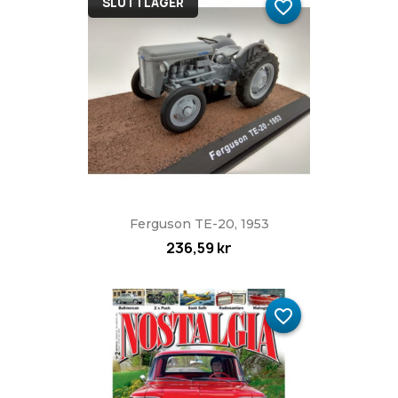
SLUT I LAGER
favorite_border
Ferguson TE-20, 1953
236,59 kr
favorite_border