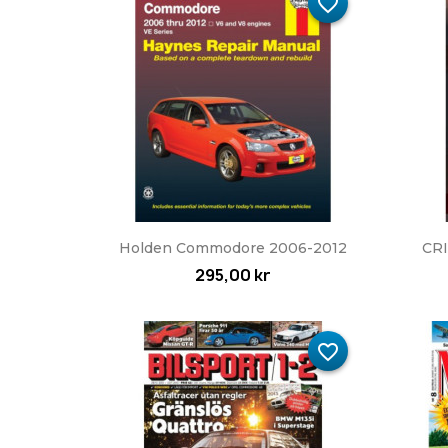
favorite_border
Snabbvy

Holden Commodore 2006-2012
CRI
295,00 kr
favorite_border