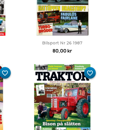
Snabbvy

Bilsport Nr 26 1987
80,00 kr
favorite_border
favorite_border