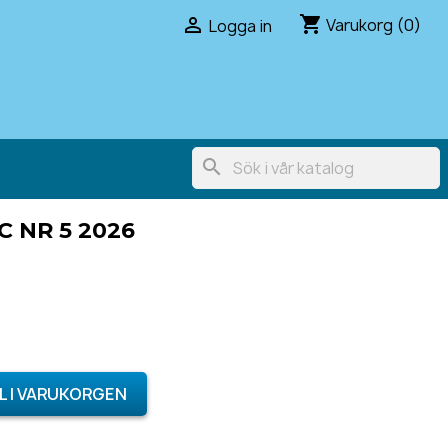
shopping_cart

Varukorg
(0)
Logga in
search
C NR 5 2026
L I VARUKORGEN