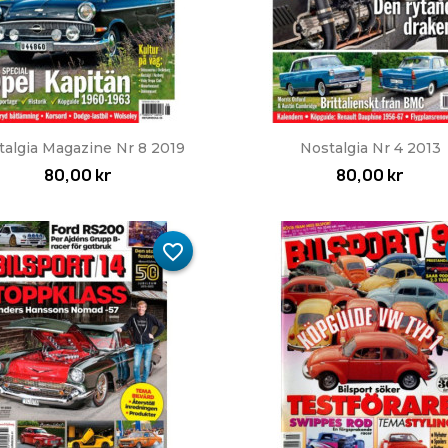
Snabbvy
Snabbvy


talgia Magazine Nr 8 2019
Nostalgia Nr 4 2013
80,00 kr
80,00 kr
favorite_border