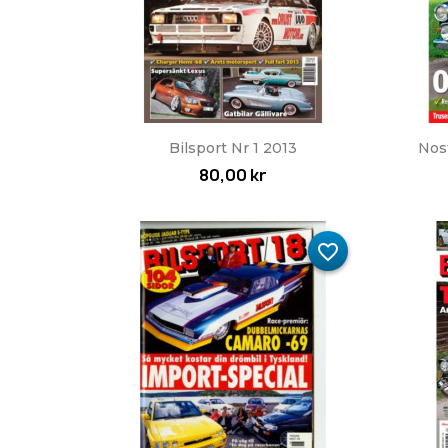
Snabbvy

Bilsport Nr 1 2013
Nos
80,00 kr
favorite_border