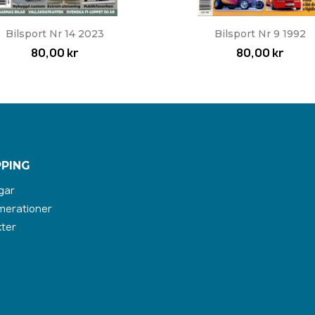
Snabbvy
Snabbvy


Bilsport Nr 14 2023
Bilsport Nr 9 1992
80,00 kr
80,00 kr
PING
gar
merationer
ter