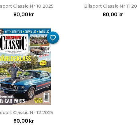
Snabbvy
Snabbvy


lsport Classic Nr 10 2025
Bilsport Classic Nr 11 2
80,00 kr
80,00 kr
favorite_border
Snabbvy

lsport Classic Nr 12 2025
80,00 kr