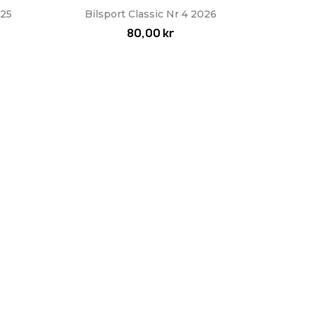
Snabbvy

025
Bilsport Classic Nr 4 2026
80,00 kr