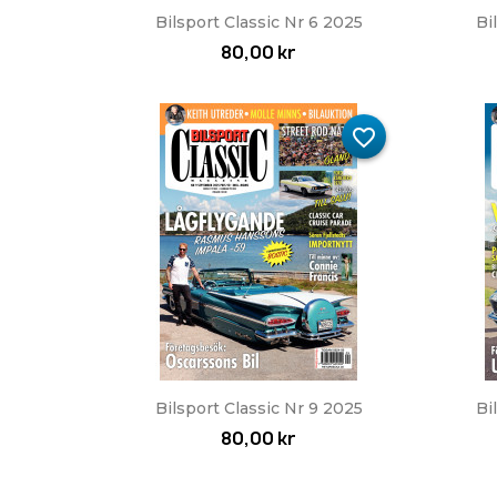
Snabbvy

Bilsport Classic Nr 6 2025
Bi
80,00 kr
favorite_border
Snabbvy

Bilsport Classic Nr 9 2025
Bi
80,00 kr