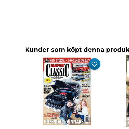
Kunder som köpt denna produkt
favorite_border