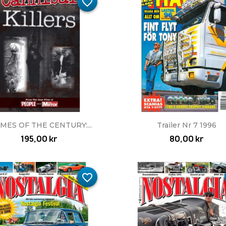
favorite_border
Snabbvy
Snabbvy


MES OF THE CENTURY:...
Trailer Nr 7 1996
195,00 kr
80,00 kr
favorite_border