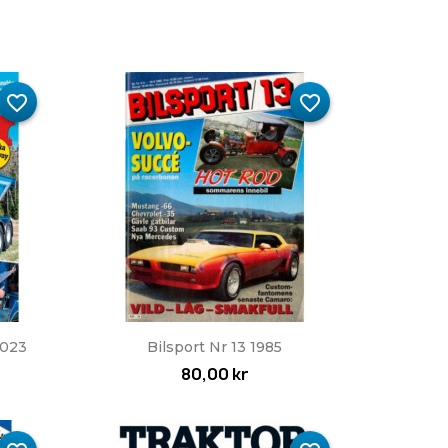
favorite_border
favorite_border
Snabbvy

2023
Bilsport Nr 13 1985
80,00 kr