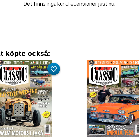
Det finns inga kundrecensioner just nu.
 köpte också:
favorite_border