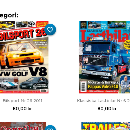
egori:
favorite_border
Snabbvy
Snabbvy


Bilsport Nr 26 2011
Klassiska Lastbilar Nr 6 
80,00 kr
80,00 kr