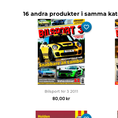
16 andra produkter i samma kat
favorite_border
Snabbvy

Bilsport Nr 3 2011
80,00 kr