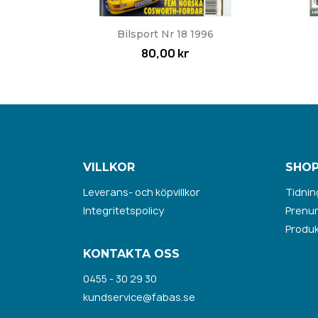
Snabbvy

Bilsport Nr 18 1996
80,00 kr
VILLKOR
SHOP
Leverans- och köpvillkor
Tidnin
Integritetspolicy
Prenu
Produk
KONTAKTA OSS
0455 - 30 29 30
kundservice@fabas.se