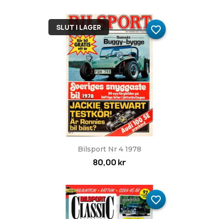
SLUT I LAGER
favorite_border
Bilsport Nr 4 1978
80,00 kr
favorite_border