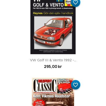
favorite_border
VW Golf III & Vento 1992 -...
295,00 kr
favorite_border