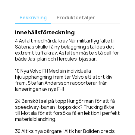
Beskrivning
Produktdetaljer
Innehållsförteckning
4 Asfalt med hårda krav När militärflygfältet i
Såtenäs skulle få ny beläggning ställdes det
extremt tuffa krav. Asfalten måste stå pall för
både Jas-plan och Hercules-bjässar.
10 Nya Volvo FH Med sin individuella
hjulupphängning fram tar Volvo ett stort kliv
fram. Stefan Andersson rapporterar från
lanseringen av nya FH!
24 Banskötsel på topp Hur gör man för att få
speedway-banan i toppskick? Trucking åkte
till Motala för att försöka få en lektion i perfekt
materialblandning.
30 Aitiks nya bärgare I Aitik har Boliden precis