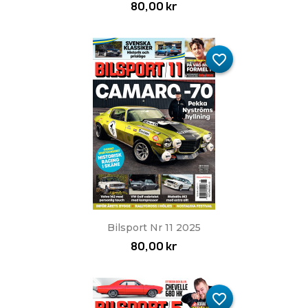
80,00 kr
favorite_border
Bilsport Nr 11 2025
80,00 kr
favorite_border