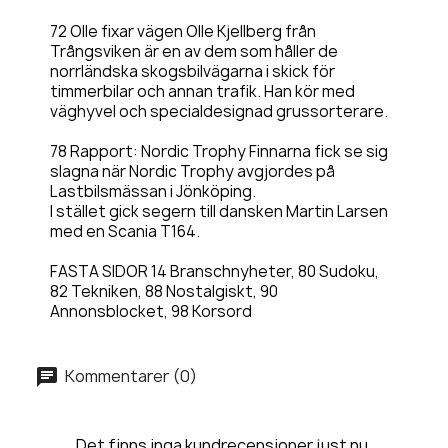
72 Olle fixar vägen Olle Kjellberg från
Trångsviken är en av dem som håller de
norrländska skogsbilvägarna i skick för
timmerbilar och annan trafik. Han kör med
väghyvel och specialdesignad grussorterare.
78 Rapport: Nordic Trophy Finnarna fick se sig
slagna när Nordic Trophy avgjordes på
Lastbilsmässan i Jönköping.
I stället gick segern till dansken Martin Larsen
med en Scania T164.
FASTA SIDOR 14 Branschnyheter, 80 Sudoku,
82 Tekniken, 88 Nostalgiskt, 90
Annonsblocket, 98 Korsord
Kommentarer (0)
Det finns inga kundrecensioner just nu.