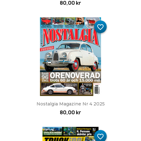
80,00 kr
favorite_border
Nostalgia Magazine Nr 4 2025
80,00 kr
favorite_border