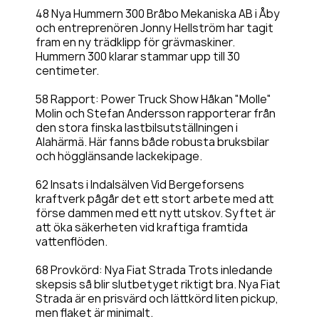
48 Nya Hummern 300 Bråbo Mekaniska AB i Åby
och entreprenören Jonny Hellström har tagit
fram en ny trädklipp för grävmaskiner.
Hummern 300 klarar stammar upp till 30
centimeter.
58 Rapport: Power Truck Show Håkan "Molle"
Molin och Stefan Andersson rapporterar från
den stora finska lastbilsutställningen i
Alahärmä. Här fanns både robusta bruksbilar
och högglänsande lackekipage.
62 Insats i Indalsälven Vid Bergeforsens
kraftverk pågår det ett stort arbete med att
förse dammen med ett nytt utskov. Syftet är
att öka säkerheten vid kraftiga framtida
vattenflöden.
68 Provkörd: Nya Fiat Strada Trots inledande
skepsis så blir slutbetyget riktigt bra. Nya Fiat
Strada är en prisvärd och lättkörd liten pickup,
men flaket är minimalt.