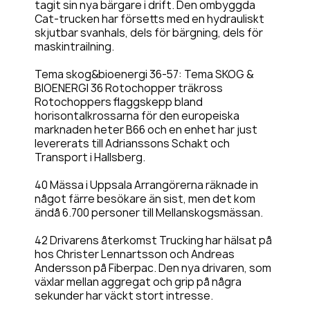
tagit sin nya bärgare i drift. Den ombyggda
Cat-trucken har försetts med en hydrauliskt
skjutbar svanhals, dels för bärgning, dels för
maskintrailning.
Tema skog&bioenergi 36-57: Tema SKOG &
BIOENERGI 36 Rotochopper träkross
Rotochoppers flaggskepp bland
horisontalkrossarna för den europeiska
marknaden heter B66 och en enhet har just
levererats till Adrianssons Schakt och
Transport i Hallsberg.
40 Mässa i Uppsala Arrangörerna räknade in
något färre besökare än sist, men det kom
ändå 6.700 personer till Mellanskogsmässan.
42 Drivarens återkomst Trucking har hälsat på
hos Christer Lennartsson och Andreas
Andersson på Fiberpac. Den nya drivaren, som
växlar mellan aggregat och grip på några
sekunder har väckt stort intresse.