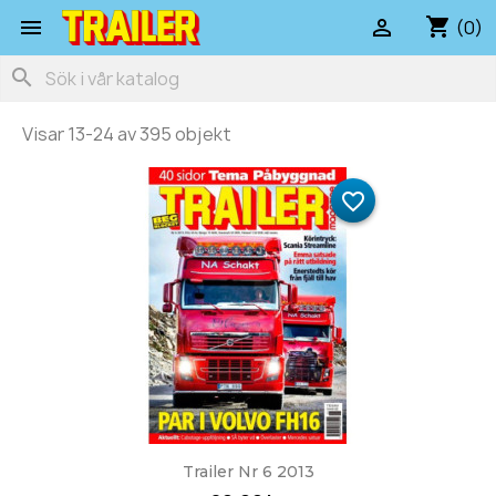
shopping_cart


(0)
search
Visar 13-24 av 395 objekt
favorite_border
Trailer Nr 6 2013