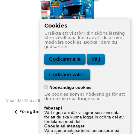
Cookies
Ursäkta att vi stör i din sköna läsning.
Men vi vill bara kolla av att du är okej
med våra cookies. Bocka i dem du
godkänner.
Godkänn alla
Välj
Trailer Nr 6 2012
Godkänn valda
80,00 kr
Nödvändiga cookies
De cookies som är nödvändiga för att
denna sida ska fungera är:
Visar 13-24 av 395 objekt
fabasapi
2


Föregående
Nästa
1
3
…
33
Vårt egna api där vi lagrar sessionsdata
för att du ska kunna logga in och ta del av
fördelarna med det.
Google ad manager
Tillbaka till toppen

Våra samarbetspartners annonserar på